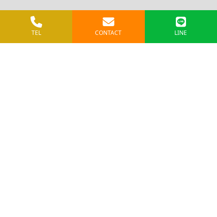
TEL
CONTACT
LINE
084-961-3818
〒721-0926
広島県福山市大門町三丁目24番32号
FAX：050-6868-4830
MAIL：info@cow-fudousan.com