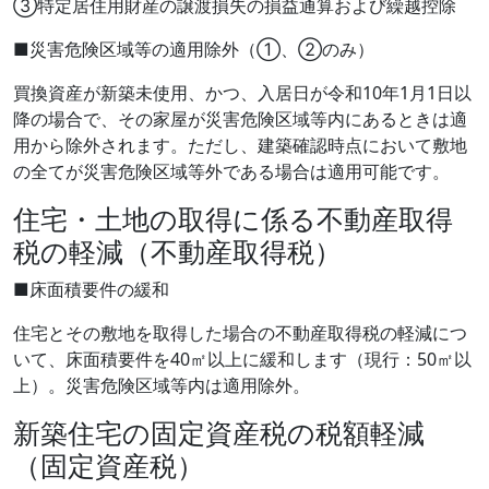
③特定居住用財産の譲渡損失の損益通算および繰越控除
■災害危険区域等の適用除外（①、②のみ）
買換資産が新築未使用、かつ、入居日が令和10年1月1日以
降の場合で、その家屋が災害危険区域等内にあるときは適
用から除外されます。ただし、建築確認時点において敷地
の全てが災害危険区域等外である場合は適用可能です。
住宅・土地の取得に係る不動産取得
税の軽減（不動産取得税）
■床面積要件の緩和
住宅とその敷地を取得した場合の不動産取得税の軽減につ
いて、床面積要件を40㎡以上に緩和します（現行：50㎡以
上）。災害危険区域等内は適用除外。
新築住宅の固定資産税の税額軽減
（固定資産税）