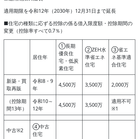
適用期限を令和12年（2030年）12月31日まで延長
■住宅の種類に応ずる控除の係る借入限度額・控除期間の
変更（控除率すべて0.7％）
①長期
②ZEH水
③省エ
優良住
居住年
準省エネ
ネ基準適
宅・低炭
住宅
合住宅
素住宅
新築・買
令和8・9
4,500万
3,500万
2,000万
取再販
年
（控除期
令和10～
適用不可
4,500万
3,500万
間13年）
12年
※1
④中古
中古※2
住宅