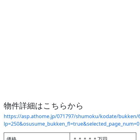
物件詳細はこちらから
https://asp.athome.jp/071797/shumoku/kodate/bukken
lp=250&osusume_bukken_fl=true&selected_page_num=0
価格
＊＊＊＊＊万円