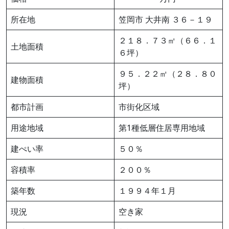
所在地
笠岡市 大井南 ３６－１９
２１８．７３㎡（６６．１
土地面積
６坪）
９５．２２㎡（２８．８０
建物面積
坪）
都市計画
市街化区域
用途地域
第1種低層住居専用地域
建ぺい率
５０％
容積率
２００％
築年数
１９９４年１月
現況
空き家