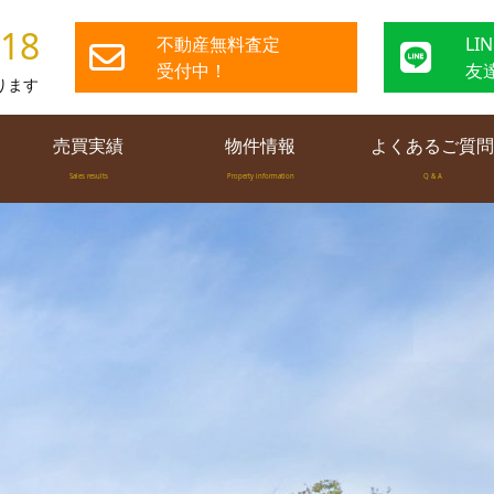
818
不動産無料査定
LI
受付中！
友
ります
売買実績
物件情報
よくあるご質問
Sales results
Property information
Q & A