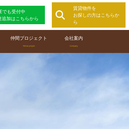
賃貸物件を
NEでも受付中
お探しの方はこちらか
達追加はこちらから
ら
仲間プロジェクト
会社案内
Fellow project
Company