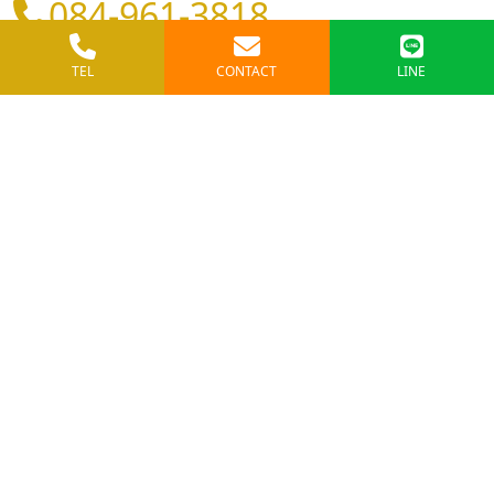
084-961-3818
〒721-0926
TEL
CONTACT
LINE
広島県福山市大門町三丁目24番32号
FAX：050-6868-4830
MAIL：info@cow-fudousan.com